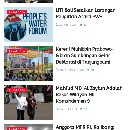
IJTI Bali Sesalkan Larangan
NUSANTARA
Peliputan Acara PWF
22 MEI 2024
42
Keren! Muhibbin Prabowo-
NUSANTARA
Gibran Sumbangan Gelar
Deklarasi di Tanjungbumi
28 JANUARI 2024
60
Mahfud MD: Al Zaytun Adalah
NUSANTARA
Bekas Wilayah NII
Komandemen 9
16 JULI 2023
77
Anggota MPR RI, Ra Ibong:
NUSANTARA