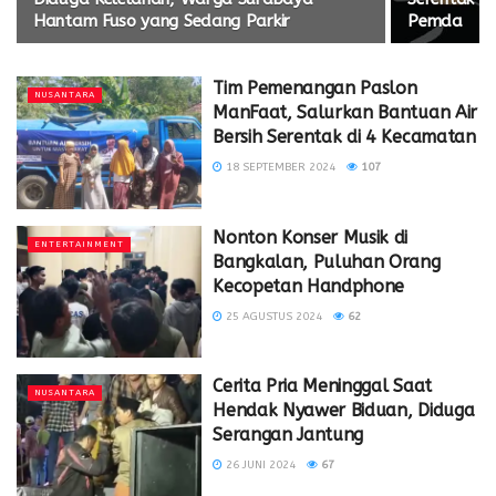
Hantam Fuso yang Sedang Parkir
Pemda
Tim Pemenangan Paslon
NUSANTARA
ManFaat, Salurkan Bantuan Air
Bersih Serentak di 4 Kecamatan
18 SEPTEMBER 2024
107
Nonton Konser Musik di
ENTERTAINMENT
Bangkalan, Puluhan Orang
Kecopetan Handphone
25 AGUSTUS 2024
62
Cerita Pria Meninggal Saat
NUSANTARA
Hendak Nyawer Biduan, Diduga
Serangan Jantung
26 JUNI 2024
67