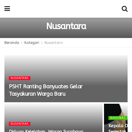
Nusantara
Beranda
Kategori
Nusantara
NUSANTARA
PSHT Ranting Banyuates Gelar
Tasyakuran Warga Baru
NASIONAL
NUSANTARA
Kepala Dae
Diduga Kelelahan, Warga Surabaya
Serentak d