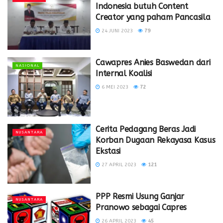
Indonesia butuh Content
Creator yang paham Pancasila
24 JUNI 2023
79
Cawapres Anies Baswedan dari
NASIONAL
Internal Koalisi
6 MEI 2023
72
Cerita Pedagang Beras Jadi
NUSANTARA
Korban Dugaan Rekayasa Kasus
Ekstasi
27 APRIL 2023
121
PPP Resmi Usung Ganjar
NUSANTARA
Pranowo sebagai Capres
26 APRIL 2023
45