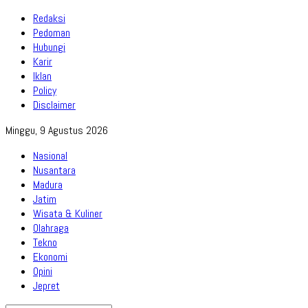
Redaksi
Pedoman
Hubungi
Karir
Iklan
Policy
Disclaimer
Minggu, 9 Agustus 2026
Nasional
Nusantara
Madura
Jatim
Wisata & Kuliner
Olahraga
Tekno
Ekonomi
Opini
Jepret