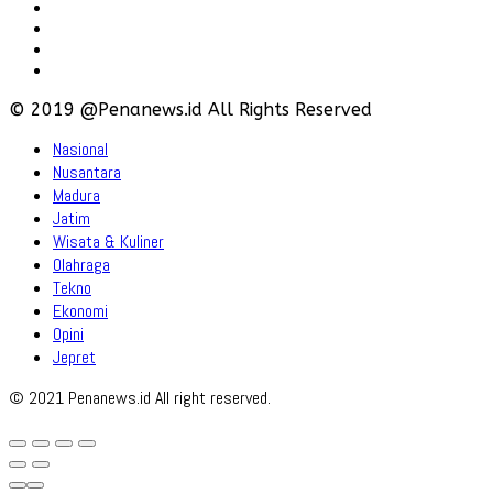
Karir
Iklan
Policy
Disclaimer
© 2019 @Penanews.id All Rights Reserved
Nasional
Nusantara
Madura
Jatim
Wisata & Kuliner
Olahraga
Tekno
Ekonomi
Opini
Jepret
© 2021 Penanews.id All right reserved.