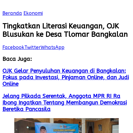
Beranda
Ekonomi
Tingkatkan Literasi Keuangan, OJK
Blusukan ke Desa Tlomar Bangkalan
Facebook
Twitter
WhatsApp
Baca Juga:
OJK Gelar Penyuluhan Keuangan di Bangkalan:
Fokus pada Investasi, Pinjaman Online, dan Judi
Online
Jelang Pilkada Serentak, Anggota MPR RI Ra
Ibong Ingatkan Tentang Membangun Demokrasi
Beretika Pancasila