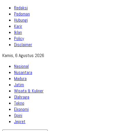
Redaksi
Pedoman
Hubungi
Karir
Iklan
Policy
Disclaimer
Kamis, 6 Agustus 2026
Nasional
Nusantara
Madura
Jatim
Wisata & Kuliner
Olahraga
Tekno
Ekonomi
Opini
Jepret