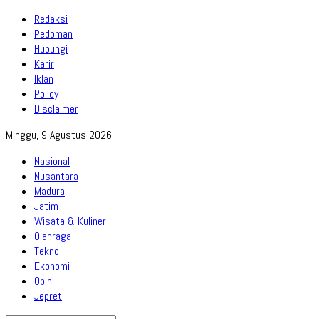
Redaksi
Pedoman
Hubungi
Karir
Iklan
Policy
Disclaimer
Minggu, 9 Agustus 2026
Nasional
Nusantara
Madura
Jatim
Wisata & Kuliner
Olahraga
Tekno
Ekonomi
Opini
Jepret