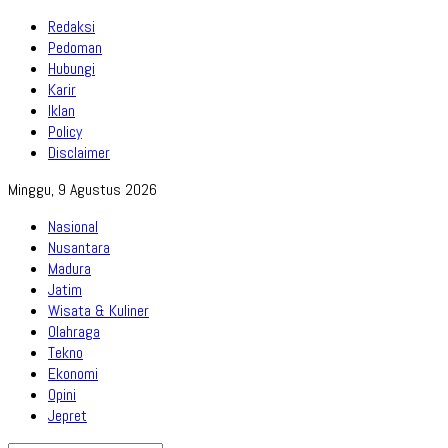
Redaksi
Pedoman
Hubungi
Karir
Iklan
Policy
Disclaimer
Minggu, 9 Agustus 2026
Nasional
Nusantara
Madura
Jatim
Wisata & Kuliner
Olahraga
Tekno
Ekonomi
Opini
Jepret