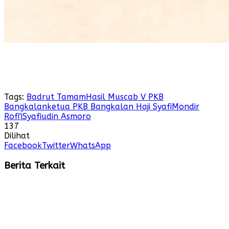
Tags:
Badrut Tamam
Hasil Muscab V PKB
Bangkalan
ketua PKB Bangkalan Haji Syafi
Mondir
Rofi'i
Syafiudin Asmoro
137
Dilihat
Facebook
Twitter
WhatsApp
Berita Terkait