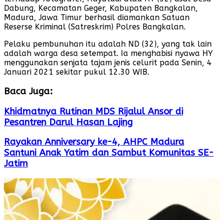
Dabung, Kecamatan Geger, Kabupaten Bangkalan,
Madura, Jawa Timur berhasil diamankan Satuan
Reserse Kriminal (Satreskrim) Polres Bangkalan.
Pelaku pembunuhan itu adalah ND (32), yang tak lain
adalah warga desa setempat. Ia menghabisi nyawa HY
menggunakan senjata tajam jenis celurit pada Senin, 4
Januari 2021 sekitar pukul 12.30 WIB.
Baca Juga:
Khidmatnya Rutinan MDS Rijalul Ansor di
Pesantren Darul Hasan Lajing
Rayakan Anniversary ke-4, AHPC Madura
Santuni Anak Yatim dan Sambut Komunitas SE-
Jatim