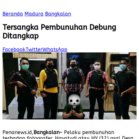
Beranda
Madura
Bangkalan
Tersangka Pembunuhan Debung
Ditangkap
Facebook
Twitter
WhatsApp
Penanews.id,
Bangkalan-
Pelaku pembunuhan
terhadap fotografer, Hayatudi atau HY (32) asal Desa