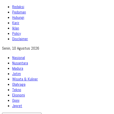
Redaksi
Pedoman
Hubungi
Karir
Iklan
Policy
Disclaimer
Senin, 10 Agustus 2026
Nasional
Nusantara
Madura
Jatim
Wisata & Kuliner
Olahraga
Tekno
Ekonomi
Opini
Jepret