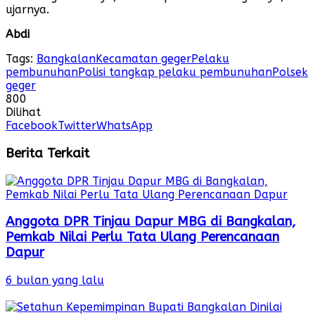
ujarnya.
Abdi
Tags:
Bangkalan
Kecamatan geger
Pelaku
pembunuhan
Polisi tangkap pelaku pembunuhan
Polsek
geger
800
Dilihat
Facebook
Twitter
WhatsApp
Berita Terkait
Anggota DPR Tinjau Dapur MBG di Bangkalan,
Pemkab Nilai Perlu Tata Ulang Perencanaan
Dapur
6 bulan yang lalu