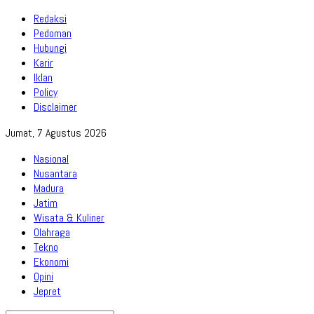
Redaksi
Pedoman
Hubungi
Karir
Iklan
Policy
Disclaimer
Jumat, 7 Agustus 2026
Nasional
Nusantara
Madura
Jatim
Wisata & Kuliner
Olahraga
Tekno
Ekonomi
Opini
Jepret