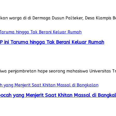
an warga di di Dermaga Dusun Palteker, Desa Klampis 
 ini Taruma hingga Tak Berani Keluar Rumah
tiwa penjambretan hape seorang mahasiswa Universitas T
ocah yang Menjerit Saat Khitan Massal di Bangka