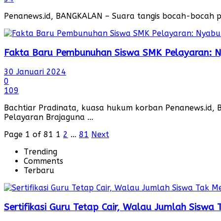
Penanews.id, BANGKALAN – Suara tangis bocah-bocah pe
Fakta Baru Pembunuhan Siswa SMK Pelayaran:
30 Januari 2024
0
109
Bachtiar Pradinata, kuasa hukum korban Penanews.id,
Pelayaran Brajaguna ...
Page 1 of 81
1
2
…
81
Next
Trending
Comments
Terbaru
Sertifikasi Guru Tetap Cair, Walau Jumlah Siswa