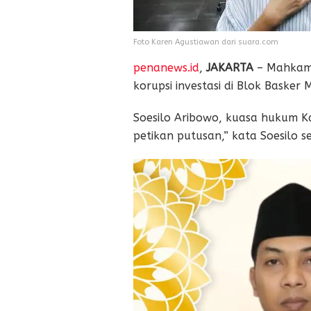
Foto Karen Agustiawan dari suara.com
penanews.id
,
JAKARTA
– Mahkama
korupsi investasi di Blok Basker
Soesilo Aribowo, kuasa hukum K
petikan putusan,” kata Soesilo se