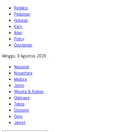
Redaksi
Pedoman
Hubungi
Karir
Iklan
Policy
Disclaimer
Minggu, 9 Agustus 2026
Nasional
Nusantara
Madura
Jatim
Wisata & Kuliner
Olahraga
Tekno
Ekonomi
Opini
Jepret