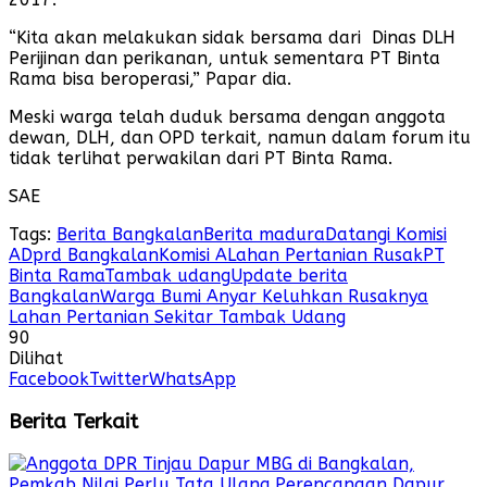
“Kita akan melakukan sidak bersama dari Dinas DLH
Perijinan dan perikanan, untuk sementara PT Binta
Rama bisa beroperasi,” Papar dia.
Meski warga telah duduk bersama dengan anggota
dewan, DLH, dan OPD terkait, namun dalam forum itu
tidak terlihat perwakilan dari PT Binta Rama.
SAE
Tags:
Berita Bangkalan
Berita madura
Datangi Komisi
A
Dprd Bangkalan
Komisi A
Lahan Pertanian Rusak
PT
Binta Rama
Tambak udang
Update berita
Bangkalan
Warga Bumi Anyar Keluhkan Rusaknya
Lahan Pertanian Sekitar Tambak Udang
90
Dilihat
Facebook
Twitter
WhatsApp
Berita Terkait