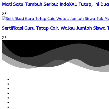
Mati Satu Tumbuh Seribu: IndoXX1 Tutup, Ini Dua
26
Sertifikasi Guru Tetap Cair, Walau Jumlah Siswa
23
Redaksi
Pedoman
Hubungi
Karir
Iklan
Policy
Disclaimer