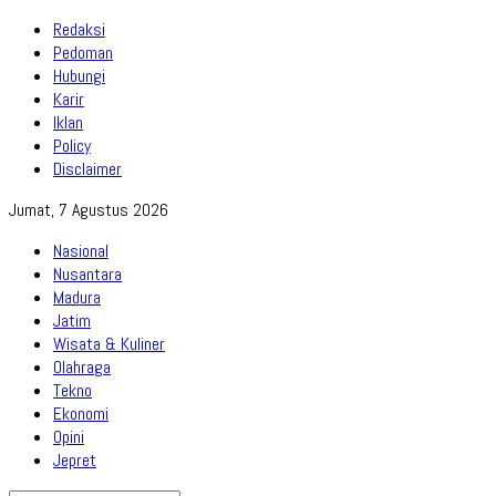
Redaksi
Pedoman
Hubungi
Karir
Iklan
Policy
Disclaimer
Jumat, 7 Agustus 2026
Nasional
Nusantara
Madura
Jatim
Wisata & Kuliner
Olahraga
Tekno
Ekonomi
Opini
Jepret