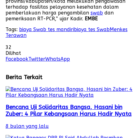
provinsi/kabupaten/kota melakukan pengawasan
terhadap fasilitas pelayanan kesehatan dalam
pemberlakuan harga pengambilan
swab
dan
pemeriksaan RT-PCR,” ujar Kadir.
EMBE
Tags:
biaya Swab tes mandiri
biaya tes Swab
Menkes
Terawan
32
Dilihat
Facebook
Twitter
WhatsApp
Berita Terkait
Bencana Uji Solidaritas Bangsa, Hasani bin
Zuber: 4 Pilar Kebangsaan Harus Hadir Nyata
8 bulan yang lalu