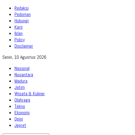
Redaksi
Pedoman
Hubungi
Karir
Iklan
Policy
Disclaimer
Senin, 10 Agustus 2026
Nasional
Nusantara
Madura
Jatim
Wisata & Kuliner
Olahraga
Tekno
Ekonomi
Opini
Jepret