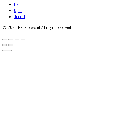
Ekonomi
Opini
Jepret
© 2021 Penanews.id All right reserved.