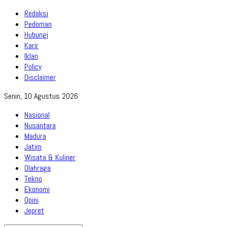
Redaksi
Pedoman
Hubungi
Karir
Iklan
Policy
Disclaimer
Senin, 10 Agustus 2026
Nasional
Nusantara
Madura
Jatim
Wisata & Kuliner
Olahraga
Tekno
Ekonomi
Opini
Jepret