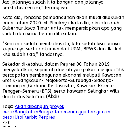
Jadi jalannya sudah kita bangun dan jalannya
berstatus negara,” terangnya.
Kata dia, rencana pembangunan akan mulai dilakukan
pada tahun 2020 ini. Pihaknya kata dia, diminta oleh
Gubernur Jawa Timur untuk mempersiapkan apa yang
sudah dan yang belum dilakukan.
“Kemarin sudah membahas itu, kita sudah bisa punya
kepresnya serta dokumen dari UGM, BPWS dan JK. Jadi
kita sudah siap,” tandasnya.
Sekedar diketahui, dalam Pepres 80 Tahun 2019
menyebutkan, sejumlah daerah yang akan menjadi titik
percapatan pembangunan ekonomi meliputi Kawasan
Gresik-Bangkalan- Mojokerto-Surabaya-Sidoarjo-
Lamongan (Gerbang Kertasusila), Kawasan Bromo-
Tengger-Semeru (BTS), serta kawasan Selingkar Wilis
dan Lintas Selatan.
(Abdi)
Tags:
Akan dibangun proyek
besar
Bangkalan
Bangkalan menunggu bangunan
besar
Usai terbit Perpres
230