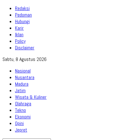
Redaksi
Pedoman
Hubungi
Karir
Iklan
Policy
Disclaimer
Sabtu, 8 Agustus 2026
Nasional
Nusantara
Madura
Jatim
Wisata & Kuliner
Olahraga
Tekno
Ekonomi
Opini
Jepret