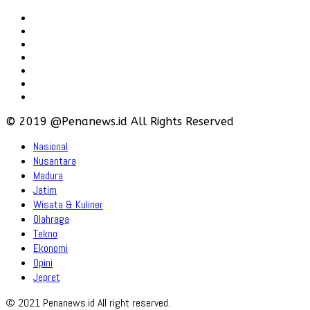
Redaksi
Pedoman
Hubungi
Karir
Iklan
Policy
Disclaimer
© 2019 @Penanews.id All Rights Reserved
Nasional
Nusantara
Madura
Jatim
Wisata & Kuliner
Olahraga
Tekno
Ekonomi
Opini
Jepret
© 2021 Penanews.id All right reserved.