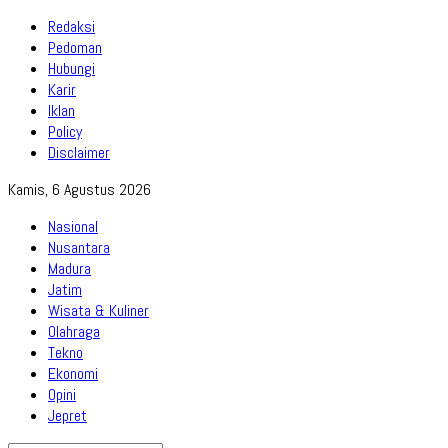
Redaksi
Pedoman
Hubungi
Karir
Iklan
Policy
Disclaimer
Kamis, 6 Agustus 2026
Nasional
Nusantara
Madura
Jatim
Wisata & Kuliner
Olahraga
Tekno
Ekonomi
Opini
Jepret