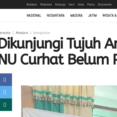
Redaksi
Pedoman
Hubungi
Karir
Iklan
Policy
Disclaimer
NASIONAL
NUSANTARA
MADURA
JATIM
WISATA &
eranda
Madura
Bangkalan
Dikunjungi Tujuh 
NU Curhat Belum 