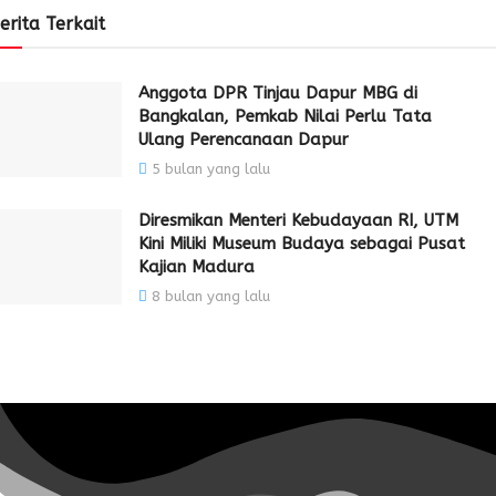
erita Terkait
Anggota DPR Tinjau Dapur MBG di
Bangkalan, Pemkab Nilai Perlu Tata
Ulang Perencanaan Dapur
5 bulan yang lalu
Diresmikan Menteri Kebudayaan RI, UTM
Kini Miliki Museum Budaya sebagai Pusat
Kajian Madura
8 bulan yang lalu