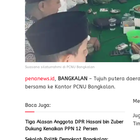
Suasana silaturrahmi di PCNU Bangkalan
penanews.id
,
BANGKALAN
– Tujuh putera daera
bersama ke Kantor PCNU Bangkalan.
Me
Baca Juga:
Ju
Tiga Alasan Anggota DPR Hasani bin Zuber
Ti
Dukung Kenaikan PPN 12 Persen
Sekolah Politik Demokrat Bangkalan: