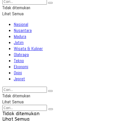
Tidak ditemukan
Lihat Semua
Nasional
Nusantara
Madura
Jatim
Wisata & Kuliner
Olahraga
Tekno
Ekonomi
Opini
Jepret
Tidak ditemukan
Lihat Semua
Tidak ditemukan
Lihat Semua