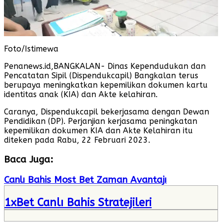
Foto/Istimewa
Penanews.id,BANGKALAN- Dinas Kependudukan dan
Pencatatan Sipil (Dispendukcapil) Bangkalan terus
berupaya meningkatkan kepemilikan dokumen kartu
identitas anak (KIA) dan Akte kelahiran.
Caranya, Dispendukcapil bekerjasama dengan Dewan
Pendidikan (DP). Perjanjian kerjasama peningkatan
kepemilikan dokumen KIA dan Akte Kelahiran itu
diteken pada Rabu, 22 Februari 2023.
Baca Juga:
Canlı Bahis Most Bet Zaman Avantajı
1xBet Canlı Bahis Stratejileri