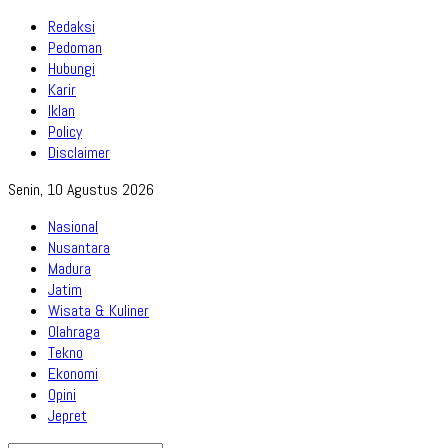
Redaksi
Pedoman
Hubungi
Karir
Iklan
Policy
Disclaimer
Senin, 10 Agustus 2026
Nasional
Nusantara
Madura
Jatim
Wisata & Kuliner
Olahraga
Tekno
Ekonomi
Opini
Jepret