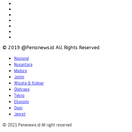
Redaksi
Pedoman
Hubungi
Karir
Iklan
Policy
Disclaimer
© 2019 @Penanews.id All Rights Reserved
Nasional
Nusantara
Madura
Jatim
Wisata & Kuliner
Olahraga
Tekno
Ekonomi
Opini
Jepret
© 2021 Penanews.id All right reserved.