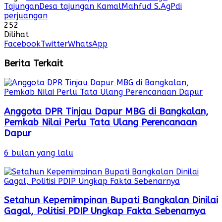
Tajungan
Desa tajungan Kamal
Mahfud S.Ag
Pdi
perjuangan
252
Dilihat
Facebook
Twitter
WhatsApp
Berita Terkait
Anggota DPR Tinjau Dapur MBG di Bangkalan,
Pemkab Nilai Perlu Tata Ulang Perencanaan
Dapur
6 bulan yang lalu
Setahun Kepemimpinan Bupati Bangkalan Dinilai
Gagal, Politisi PDIP Ungkap Fakta Sebenarnya