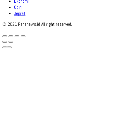
Ekonomi
Opini
Jepret
© 2021 Penanews.id All right reserved.