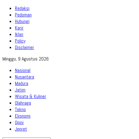
Redaksi
Pedoman
Hubungi
Karir
Iklan
Policy
Disclaimer
Minggu, 9 Agustus 2026
Nasional
Nusantara
Madura
Jatim
Wisata & Kuliner
Olahraga
Tekno
Ekonomi
Opini
Jepret