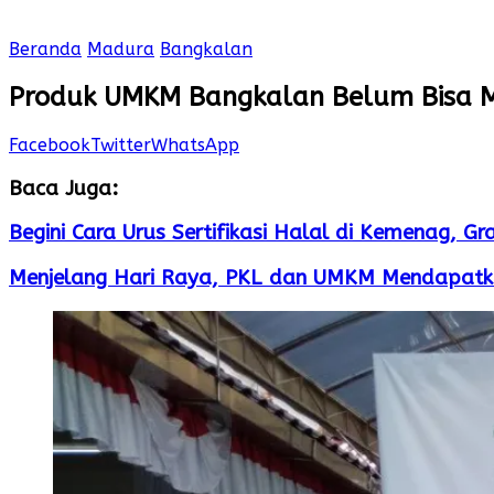
Beranda
Madura
Bangkalan
Produk UMKM Bangkalan Belum Bisa 
Facebook
Twitter
WhatsApp
Baca Juga:
Begini Cara Urus Sertifikasi Halal di Kemenag, Gr
Menjelang Hari Raya, PKL dan UMKM Mendapatk