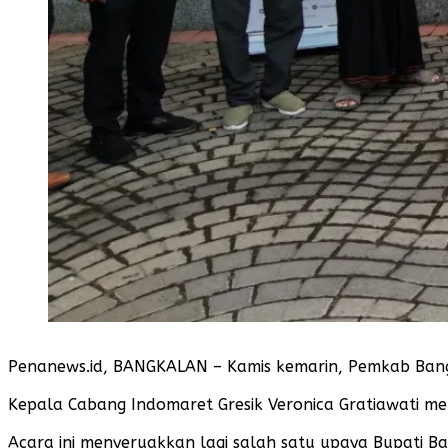
Penanews.id, BANGKALAN – Kamis kemarin, Pemkab Bang
Kepala Cabang Indomaret Gresik Veronica Gratiawati me
Acara ini menyeruakkan lagi salah satu upaya Bupati B