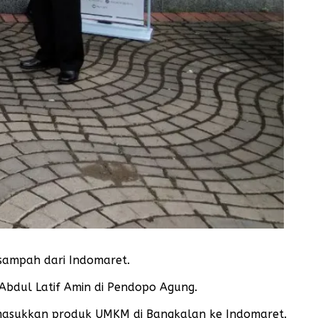
sampah dari Indomaret.
Abdul Latif Amin di Pendopo Agung.
 memasukkan produk UMKM di Bangkalan ke Indomaret.