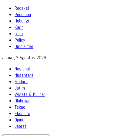
Redaksi
Pedoman
Hubungi
Karir
Iklan
Policy
Disclaimer
Jumat, 7 Agustus 2026
Nasional
Nusantara
Madura
Jatim
Wisata & Kuliner
Olahraga
Tekno
Ekonomi
Opini
Jepret