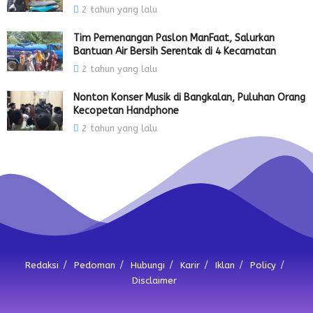
2 tahun yang lalu
Tim Pemenangan Paslon ManFaat, Salurkan
Bantuan Air Bersih Serentak di 4 Kecamatan
2 tahun yang lalu
Nonton Konser Musik di Bangkalan, Puluhan Orang
Kecopetan Handphone
2 tahun yang lalu
Redaksi
Pedoman
Hubungi
Karir
Iklan
Policy
Disclaimer