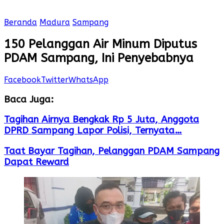
Beranda
Madura
Sampang
150 Pelanggan Air Minum Diputus
PDAM Sampang, Ini Penyebabnya
Facebook
Twitter
WhatsApp
Baca Juga:
Tagihan Airnya Bengkak Rp 5 Juta, Anggota
DPRD Sampang Lapor Polisi, Ternyata…
Taat Bayar Tagihan, Pelanggan PDAM Sampang
Dapat Reward