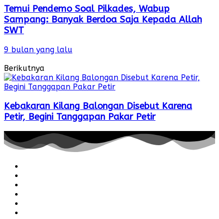
Temui Pendemo Soal Pilkades, Wabup
Sampang: Banyak Berdoa Saja Kepada Allah
SWT
9 bulan yang lalu
Berikutnya
Kebakaran Kilang Balongan Disebut Karena
Petir, Begini Tanggapan Pakar Petir
Redaksi
Pedoman
Hubungi
Karir
Iklan
Policy