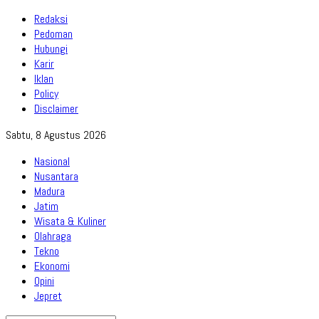
Redaksi
Pedoman
Hubungi
Karir
Iklan
Policy
Disclaimer
Sabtu, 8 Agustus 2026
Nasional
Nusantara
Madura
Jatim
Wisata & Kuliner
Olahraga
Tekno
Ekonomi
Opini
Jepret