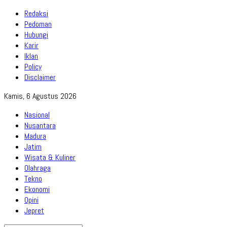
Redaksi
Pedoman
Hubungi
Karir
Iklan
Policy
Disclaimer
Kamis, 6 Agustus 2026
Nasional
Nusantara
Madura
Jatim
Wisata & Kuliner
Olahraga
Tekno
Ekonomi
Opini
Jepret