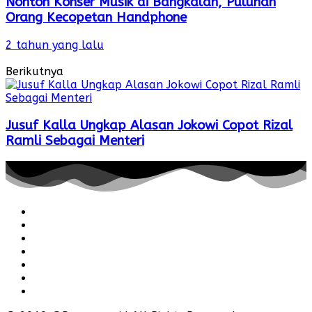
Nonton Konser Musik di Bangkalan, Puluhan
Orang Kecopetan Handphone
2 tahun yang lalu
Berikutnya
Jusuf Kalla Ungkap Alasan Jokowi Copot Rizal
Ramli Sebagai Menteri
Redaksi
Pedoman
Hubungi
Karir
Iklan
Policy
Disclaimer