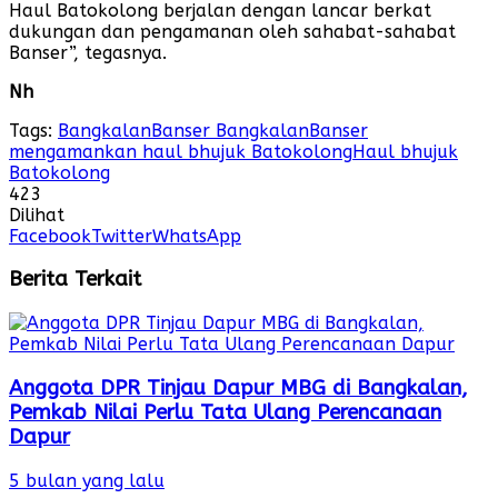
Haul Batokolong berjalan dengan lancar berkat
dukungan dan pengamanan oleh sahabat-sahabat
Banser”, tegasnya.
Nh
Tags:
Bangkalan
Banser Bangkalan
Banser
mengamankan haul bhujuk Batokolong
Haul bhujuk
Batokolong
423
Dilihat
Facebook
Twitter
WhatsApp
Berita Terkait
Anggota DPR Tinjau Dapur MBG di Bangkalan,
Pemkab Nilai Perlu Tata Ulang Perencanaan
Dapur
5 bulan yang lalu