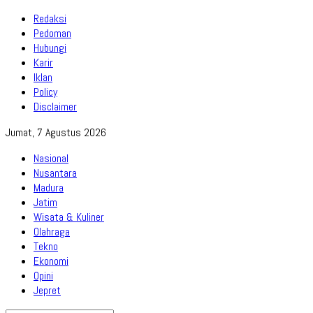
Redaksi
Pedoman
Hubungi
Karir
Iklan
Policy
Disclaimer
Jumat, 7 Agustus 2026
Nasional
Nusantara
Madura
Jatim
Wisata & Kuliner
Olahraga
Tekno
Ekonomi
Opini
Jepret