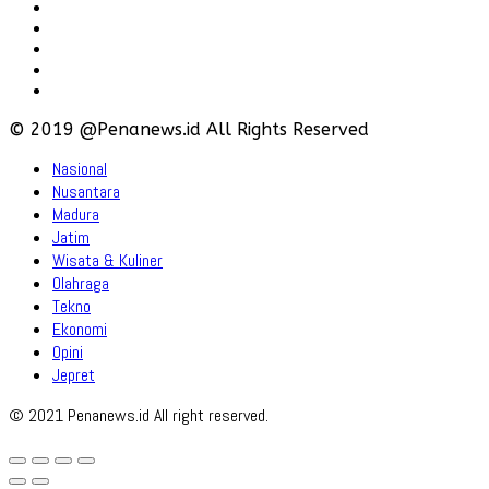
Hubungi
Karir
Iklan
Policy
Disclaimer
© 2019 @Penanews.id All Rights Reserved
Nasional
Nusantara
Madura
Jatim
Wisata & Kuliner
Olahraga
Tekno
Ekonomi
Opini
Jepret
© 2021 Penanews.id All right reserved.