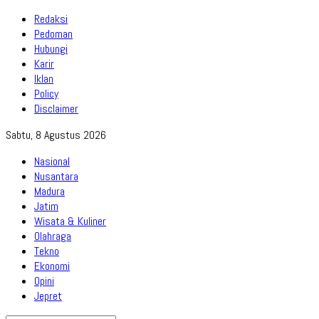
Redaksi
Pedoman
Hubungi
Karir
Iklan
Policy
Disclaimer
Sabtu, 8 Agustus 2026
Nasional
Nusantara
Madura
Jatim
Wisata & Kuliner
Olahraga
Tekno
Ekonomi
Opini
Jepret