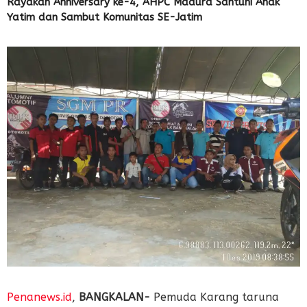
Rayakan Anniversary ke-4, AHPC Madura Santuni Anak
Yatim dan Sambut Komunitas SE-Jatim
Penanews.id
,
BANGKALAN-
Pemuda Karang taruna