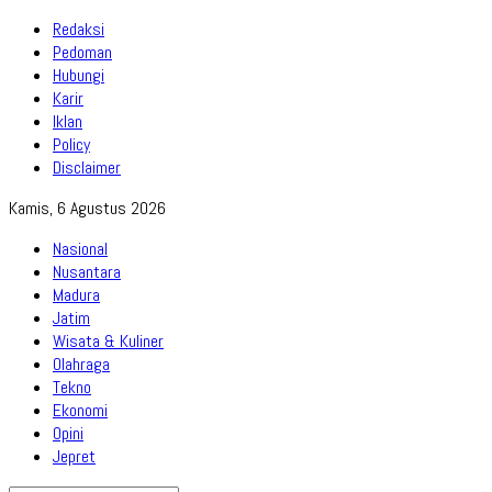
Redaksi
Pedoman
Hubungi
Karir
Iklan
Policy
Disclaimer
Kamis, 6 Agustus 2026
Nasional
Nusantara
Madura
Jatim
Wisata & Kuliner
Olahraga
Tekno
Ekonomi
Opini
Jepret