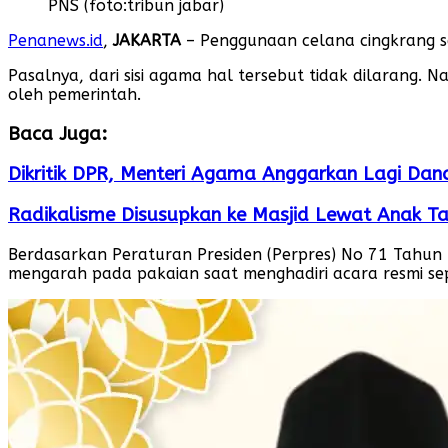
PNS (foto:tribun jabar)
Penanews.id
,
JAKARTA
– Penggunaan celana cingkrang se
Pasalnya, dari sisi agama hal tersebut tidak dilarang.
oleh pemerintah.
Baca Juga:
Dikritik DPR, Menteri Agama Anggarkan Lagi Da
Radikalisme Disusupkan ke Masjid Lewat Anak 
Berdasarkan Peraturan Presiden (Perpres) No 71 Tahun 2
mengarah pada pakaian saat menghadiri acara resmi sep