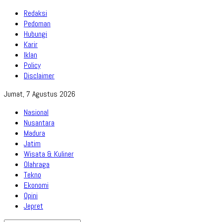
Redaksi
Pedoman
Hubungi
Karir
Iklan
Policy
Disclaimer
Jumat, 7 Agustus 2026
Nasional
Nusantara
Madura
Jatim
Wisata & Kuliner
Olahraga
Tekno
Ekonomi
Opini
Jepret