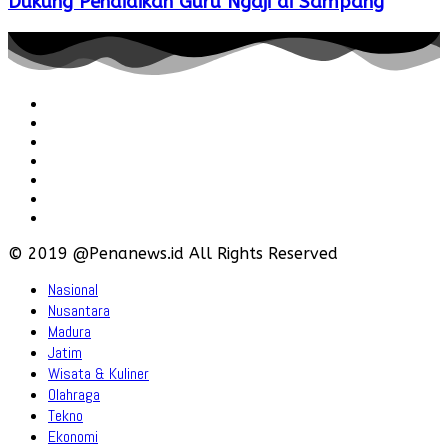
Dukung Pendidikan Guru Ngaji di Sampang
Redaksi
Pedoman
Hubungi
Karir
Iklan
Policy
Disclaimer
© 2019 @Penanews.id All Rights Reserved
Nasional
Nusantara
Madura
Jatim
Wisata & Kuliner
Olahraga
Tekno
Ekonomi