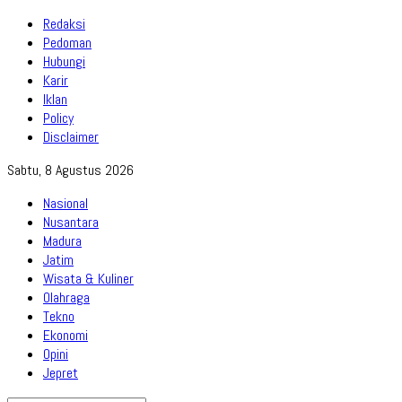
Redaksi
Pedoman
Hubungi
Karir
Iklan
Policy
Disclaimer
Sabtu, 8 Agustus 2026
Nasional
Nusantara
Madura
Jatim
Wisata & Kuliner
Olahraga
Tekno
Ekonomi
Opini
Jepret