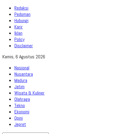
Redaksi
Pedoman
Hubungi
Karir
Iklan
Policy
Disclaimer
Kamis, 6 Agustus 2026
Nasional
Nusantara
Madura
Jatim
Wisata & Kuliner
Olahraga
Tekno
Ekonomi
Opini
Jepret