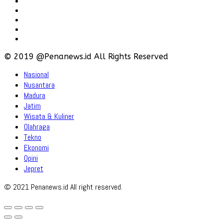
Hubungi
Karir
Iklan
Policy
Disclaimer
© 2019 @Penanews.id All Rights Reserved
Nasional
Nusantara
Madura
Jatim
Wisata & Kuliner
Olahraga
Tekno
Ekonomi
Opini
Jepret
© 2021 Penanews.id All right reserved.