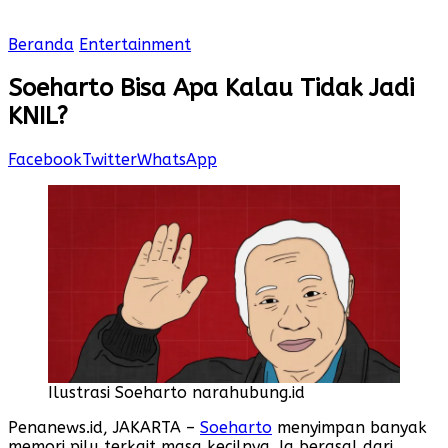
Beranda
Entertainment
Soeharto Bisa Apa Kalau Tidak Jadi
KNIL?
Facebook
Twitter
WhatsApp
Ilustrasi Soeharto narahubung.id
Penanews.id, JAKARTA –
Soeharto
menyimpan banyak
memori pilu terkait masa kecilnya. Ia berasal dari