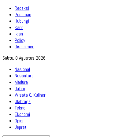
Redaksi
Pedoman
Hubungi
Karir
Iklan
Policy
Disclaimer
Sabtu, 8 Agustus 2026
Nasional
Nusantara
Madura
Jatim
Wisata & Kuliner
Olahraga
Tekno
Ekonomi
Opini
Jepret