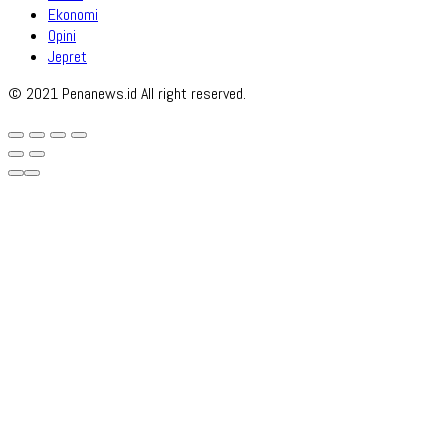
Ekonomi
Opini
Jepret
© 2021 Penanews.id All right reserved.