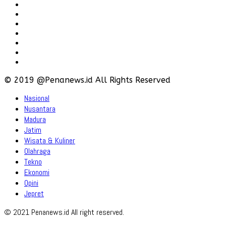
Redaksi
Pedoman
Hubungi
Karir
Iklan
Policy
Disclaimer
© 2019 @Penanews.id All Rights Reserved
Nasional
Nusantara
Madura
Jatim
Wisata & Kuliner
Olahraga
Tekno
Ekonomi
Opini
Jepret
© 2021 Penanews.id All right reserved.