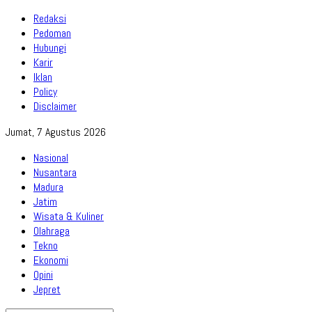
Redaksi
Pedoman
Hubungi
Karir
Iklan
Policy
Disclaimer
Jumat, 7 Agustus 2026
Nasional
Nusantara
Madura
Jatim
Wisata & Kuliner
Olahraga
Tekno
Ekonomi
Opini
Jepret