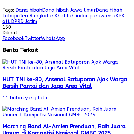
Tags:
Dana hibah
Dana hibah Jawa timur
Dana hibah
kabupaten Bangkalan
Khofifah indar parawansa
KPK
ott DPRD Jatim
150
Dilihat
Facebook
Twitter
WhatsApp
Berita Terkait
HUT TNI ke-80, Arsenal Batuporon Ajak Warga
Bersih Pantai dan Jaga Area Vital
11 bulan yang lalu
Marching Band Al-Amien Prenduan, Raih Juara
Umum di Kompetisi Nasional GMBC 2025