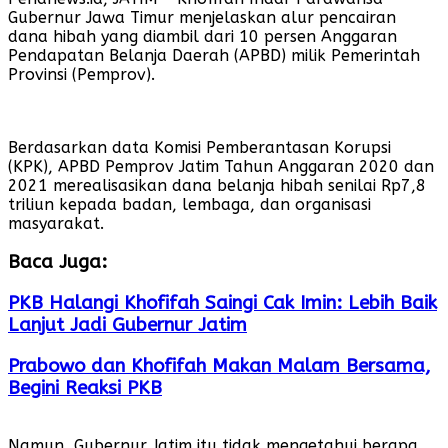
Gubernur Jawa Timur menjelaskan alur pencairan
dana hibah yang diambil dari 10 persen Anggaran
Pendapatan Belanja Daerah (APBD) milik Pemerintah
Provinsi (Pemprov).
Berdasarkan data Komisi Pemberantasan Korupsi
(KPK), APBD Pemprov Jatim Tahun Anggaran 2020 dan
2021 merealisasikan dana belanja hibah senilai Rp7,8
triliun kepada badan, lembaga, dan organisasi
masyarakat.
Baca Juga:
PKB Halangi Khofifah Saingi Cak Imin: Lebih Baik
Lanjut Jadi Gubernur Jatim
Prabowo dan Khofifah Makan Malam Bersama,
Begini Reaksi PKB
Namun, Gubernur Jatim itu tidak mengetahui berapa