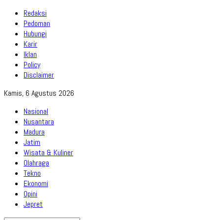
Redaksi
Pedoman
Hubungi
Karir
Iklan
Policy
Disclaimer
Kamis, 6 Agustus 2026
Nasional
Nusantara
Madura
Jatim
Wisata & Kuliner
Olahraga
Tekno
Ekonomi
Opini
Jepret