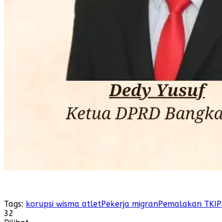
Tags:
korupsi wisma atlet
Pekerja migran
Pemalakan TKI
P
32