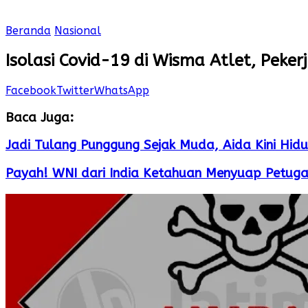
Beranda
Nasional
Isolasi Covid-19 di Wisma Atlet, Peker
Facebook
Twitter
WhatsApp
Baca Juga:
Jadi Tulang Punggung Sejak Muda, Aida Kini Hidu
Payah! WNI dari India Ketahuan Menyuap Petuga