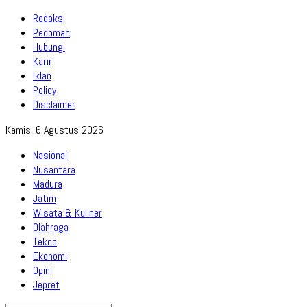
Redaksi
Pedoman
Hubungi
Karir
Iklan
Policy
Disclaimer
Kamis, 6 Agustus 2026
Nasional
Nusantara
Madura
Jatim
Wisata & Kuliner
Olahraga
Tekno
Ekonomi
Opini
Jepret