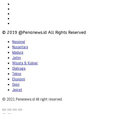
Hubungi
Karir
Iklan
Policy
Disclaimer
© 2019 @Penanews.id All Rights Reserved
Nasional
Nusantara
Madura
Jatim
Wisata & Kuliner
Olahraga
Tekno
Ekonomi
Opini
Jepret
© 2021 Penanews.id All right reserved.