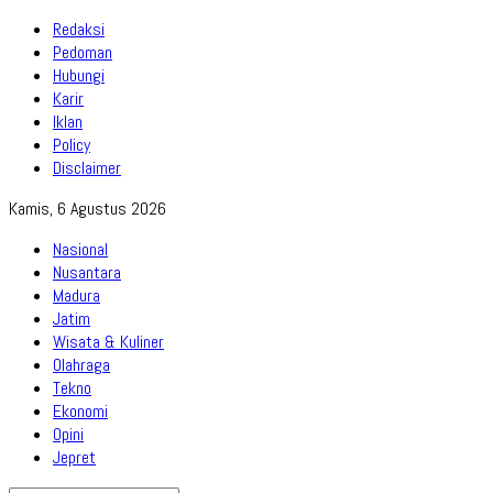
Redaksi
Pedoman
Hubungi
Karir
Iklan
Policy
Disclaimer
Kamis, 6 Agustus 2026
Nasional
Nusantara
Madura
Jatim
Wisata & Kuliner
Olahraga
Tekno
Ekonomi
Opini
Jepret