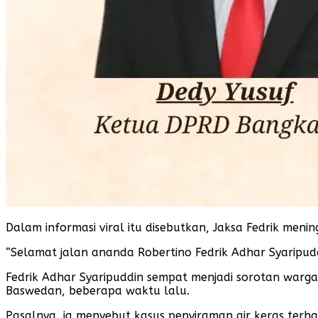
Dalam informasi viral itu disebutkan, Jaksa Fedrik men
“Selamat jalan ananda Robertino Fedrik Adhar Syaripud
Fedrik Adhar Syaripuddin sempat menjadi sorotan warga
Baswedan, beberapa waktu lalu.
Pasalnya, ia menyebut kasus penyiraman air keras terh