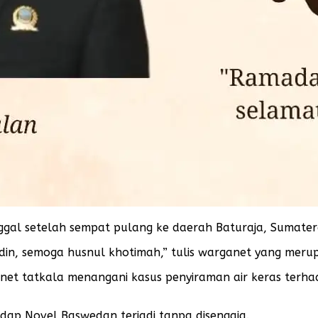
inggal setelah sempat pulang ke daerah Baturaja, Sumate
din, semoga husnul khotimah,” tulis warganet yang meru
net tatkala menangani kasus penyiraman air keras terha
adap Novel Baswedan terjadi tanpa disengaja.