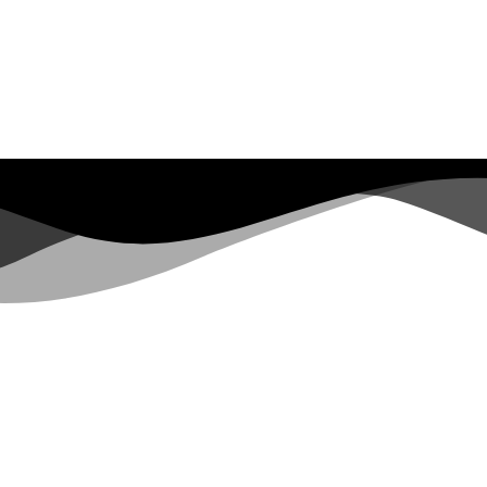
Redaksi
Pedoman
Hubungi
Karir
Iklan
Policy
Disclaimer