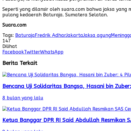
Seperti yang dilansir oleh suara.com bahwa jaksa yang
pulang kedaerah Baturaja. Sumatera Selatan.
Suara.com
Tags:
Baturaja
Fredrik Adhar
Jakarta
Jaksa agung
Meningga
147
Dilihat
Facebook
Twitter
WhatsApp
Berita Terkait
Bencana Uji Solidaritas Bangsa, Hasani bin Zube
8 bulan yang lalu
Ketua Banggar DPR RI Said Abdullah Resmikan S