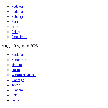
Redaksi
Pedoman
Hubungi
Karir
Iklan
Policy
Disclaimer
Minggu, 9 Agustus 2026
Nasional
Nusantara
Madura
Jatim
Wisata & Kuliner
Olahraga
Tekno
Ekonomi
Opini
Jepret