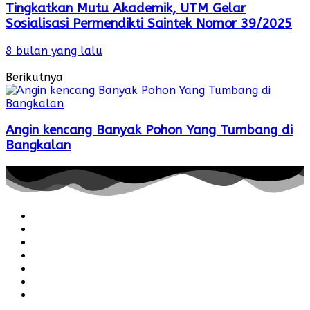
Tingkatkan Mutu Akademik, UTM Gelar
Sosialisasi Permendikti Saintek Nomor 39/2025
8 bulan yang lalu
Berikutnya
Angin kencang Banyak Pohon Yang Tumbang di
Bangkalan
Redaksi
Pedoman
Hubungi
Karir
Iklan
Policy
Disclaimer