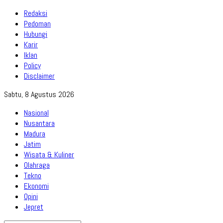
Redaksi
Pedoman
Hubungi
Karir
Iklan
Policy
Disclaimer
Sabtu, 8 Agustus 2026
Nasional
Nusantara
Madura
Jatim
Wisata & Kuliner
Olahraga
Tekno
Ekonomi
Opini
Jepret