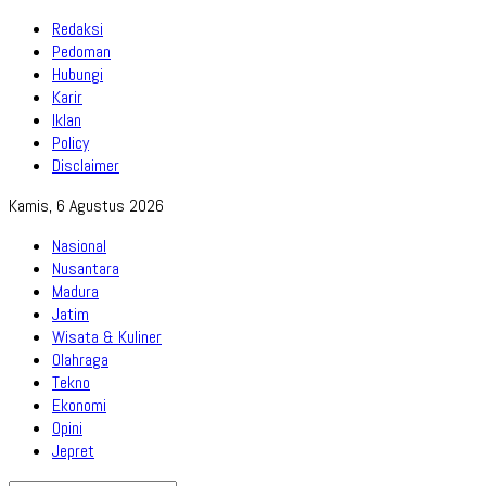
Redaksi
Pedoman
Hubungi
Karir
Iklan
Policy
Disclaimer
Kamis, 6 Agustus 2026
Nasional
Nusantara
Madura
Jatim
Wisata & Kuliner
Olahraga
Tekno
Ekonomi
Opini
Jepret