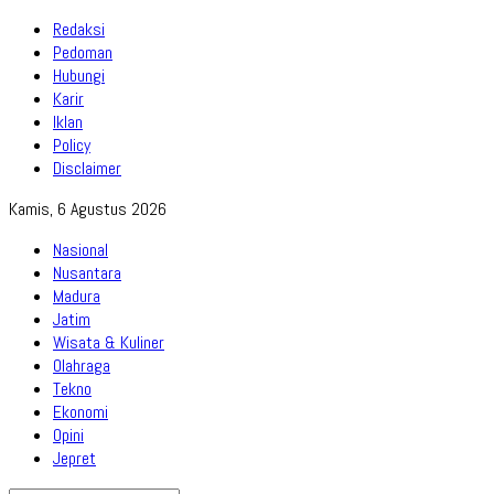
Redaksi
Pedoman
Hubungi
Karir
Iklan
Policy
Disclaimer
Kamis, 6 Agustus 2026
Nasional
Nusantara
Madura
Jatim
Wisata & Kuliner
Olahraga
Tekno
Ekonomi
Opini
Jepret