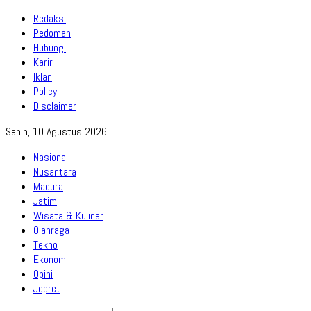
Redaksi
Pedoman
Hubungi
Karir
Iklan
Policy
Disclaimer
Senin, 10 Agustus 2026
Nasional
Nusantara
Madura
Jatim
Wisata & Kuliner
Olahraga
Tekno
Ekonomi
Opini
Jepret