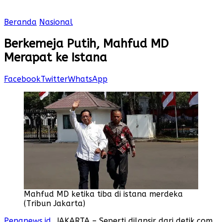
Beranda
Nasional
Berkemeja Putih, Mahfud MD
Merapat ke Istana
Facebook
Twitter
WhatsApp
Mahfud MD ketika tiba di istana merdeka
(Tribun Jakarta)
Penanews.id
, JAKARTA – Seperti dilansir dari detik.com,