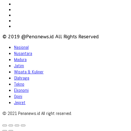
Hubungi
Karir
Iklan
Policy
Disclaimer
© 2019 @Penanews.id All Rights Reserved
Nasional
Nusantara
Madura
Jatim
Wisata & Kuliner
Olahraga
Tekno
Ekonomi
Opini
Jepret
© 2021 Penanews.id All right reserved.