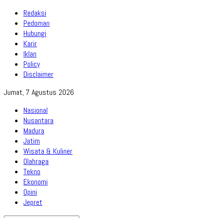
Redaksi
Pedoman
Hubungi
Karir
Iklan
Policy
Disclaimer
Jumat, 7 Agustus 2026
Nasional
Nusantara
Madura
Jatim
Wisata & Kuliner
Olahraga
Tekno
Ekonomi
Opini
Jepret