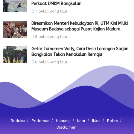
Perkuat UMKM Bangkalan
7 bulan yang lalu
Diresmikan Menteri Kebudayaan RI, UTM Kini Miliki
Museum Budaya sebagai Pusat Kajian Madura
8 bulan yang lalu
Gelar Turnamen Volly, Cara Desa Larangan Sorjan
Bangkalan Tekan Kenakalan Remaja
8 bulan yang lalu
Redaksi
Pedoman
Hubungi
Karir
Iklan
Policy
Disclaimer