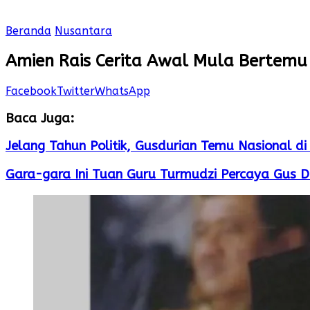
Beranda
Nusantara
Amien Rais Cerita Awal Mula Bertemu
Facebook
Twitter
WhatsApp
Baca Juga:
Jelang Tahun Politik, Gusdurian Temu Nasional d
Gara-gara Ini Tuan Guru Turmudzi Percaya Gus D