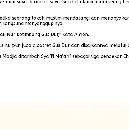
etemu saya di rumah saya. Sejak itu kami mulai sering ber
tika seorang tokoh muslim mendatangi dan menanyakan 
un langsung menyanggupinya.
ak Nur ketimbang Gus Dur,” kata Amien.
 itu pun juga dipotret Gus Dur dan disajikannya melalui 
Madjid ditambah Syafi’i Ma’arif sebagai tiga pendekar Ch