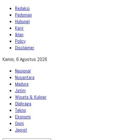
Redaksi
Pedoman
Hubungi
Karir
Iklan
Policy
Disclaimer
Kamis, 6 Agustus 2026
Nasional
Nusantara
Madura
Jatim
Wisata & Kuliner
Olahraga
Tekno
Ekonomi
Opini
Jepret