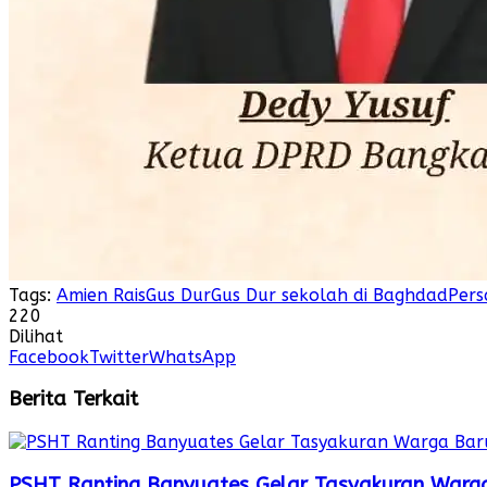
Tags:
Amien Rais
Gus Dur
Gus Dur sekolah di Baghdad
Pers
220
Dilihat
Facebook
Twitter
WhatsApp
Berita Terkait
PSHT Ranting Banyuates Gelar Tasyakuran Warg