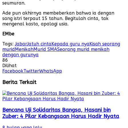
seumuran.
Ade pun akhirnya membeberkan bahwa ia dengan
sang istri terpaut 15 tahun. Begitulah cinta, tak
mengenal kasta, apalagi usia.
EMbe
Tags:
Jabar
Jatuh cinta
Kepada guru nya
Kisah seorang
murid
Menikah
Murid SMA
Seorang murid menikah
dengan gurunya
86
Dilihat
Facebook
Twitter
WhatsApp
Berita Terkait
Bencana Uji Solidaritas Bangsa, Hasani bin
Zuber: 4 Pilar Kebangsaan Harus Hadir Nyata
8 bulan yang lalu