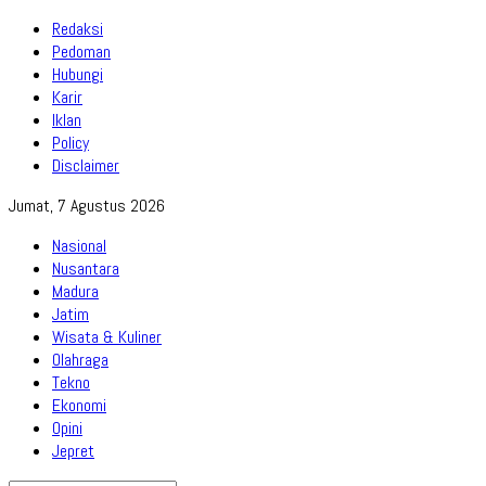
Redaksi
Pedoman
Hubungi
Karir
Iklan
Policy
Disclaimer
Jumat, 7 Agustus 2026
Nasional
Nusantara
Madura
Jatim
Wisata & Kuliner
Olahraga
Tekno
Ekonomi
Opini
Jepret