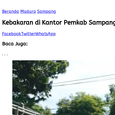
Beranda
Madura
Sampang
Kebakaran di Kantor Pemkab Sampang
Facebook
Twitter
WhatsApp
Baca Juga:
. . .