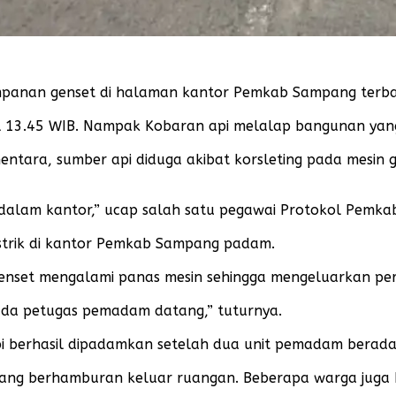
anan genset di halaman kantor Pemkab Sampang terbaka
ul 13.45 WIB. Nampak Kobaran api melalap bangunan yang b
entara, sumber api diduga akibat korsleting pada mesin
di dalam kantor,” ucap salah satu pegawai Protokol Pemk
istrik di kantor Pemkab Sampang padam.
enset mengalami panas mesin sehingga mengeluarkan perc
ada petugas pemadam datang,” tuturnya.
pi berhasil dipadamkan setelah dua unit pemadam berada 
pang berhamburan keluar ruangan. Beberapa warga juga