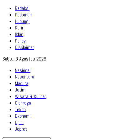
Redaksi
Pedoman
Hubungi
Karir
Iklan
Policy
Disclaimer
Sabtu, 8 Agustus 2026
Nasional
Nusantara
Madura
Jatim
Wisata & Kuliner
Olahraga
Tekno
Ekonomi
Opini
Jepret