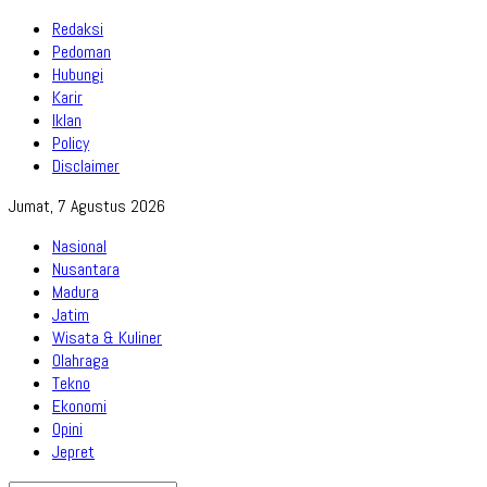
Redaksi
Pedoman
Hubungi
Karir
Iklan
Policy
Disclaimer
Jumat, 7 Agustus 2026
Nasional
Nusantara
Madura
Jatim
Wisata & Kuliner
Olahraga
Tekno
Ekonomi
Opini
Jepret