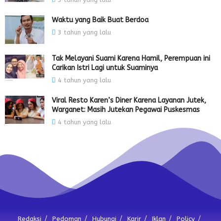
Waktu yang Baik Buat Berdoa
3 tahun yang lalu
Tak Melayani Suami Karena Hamil, Perempuan ini
Carikan Istri Lagi untuk Suaminya
4 tahun yang lalu
Viral Resto Karen’s Diner Karena Layanan Jutek,
Warganet: Masih Jutekan Pegawai Puskesmas
4 tahun yang lalu
Redaksi
Pedoman
Hubungi
Karir
Iklan
Policy