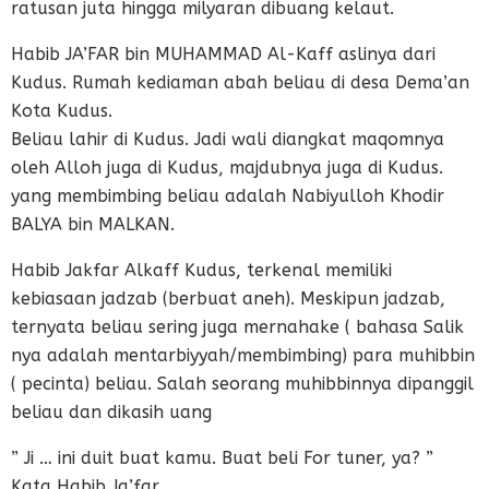
ratusan juta hingga milyaran dibuang kelaut.
Habib JA’FAR bin MUHAMMAD Al-Kaff aslinya dari
Kudus. Rumah kediaman abah beliau di desa Dema’an
Kota Kudus.
Beliau lahir di Kudus. Jadi wali diangkat maqomnya
oleh Alloh juga di Kudus, majdubnya juga di Kudus.
yang membimbing beliau adalah Nabiyulloh Khodir
BALYA bin MALKAN.
Habib Jakfar Alkaff Kudus, terkenal memiliki
kebiasaan jadzab (berbuat aneh). Meskipun jadzab,
ternyata beliau sering juga mernahake ( bahasa Salik
nya adalah mentarbiyyah/membimbing) para muhibbin
( pecinta) beliau. Salah seorang muhibbinnya dipanggil
beliau dan dikasih uang
” Ji … ini duit buat kamu. Buat beli For tuner, ya? ”
Kata Habib Ja’far.