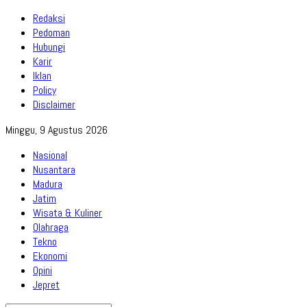
Redaksi
Pedoman
Hubungi
Karir
Iklan
Policy
Disclaimer
Minggu, 9 Agustus 2026
Nasional
Nusantara
Madura
Jatim
Wisata & Kuliner
Olahraga
Tekno
Ekonomi
Opini
Jepret