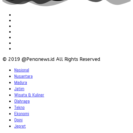
Redaksi
Pedoman
Hubungi
Karir
Iklan
Policy
Disclaimer
© 2019 @Penanews.id All Rights Reserved
Nasional
Nusantara
Madura
Jatim
Wisata & Kuliner
Olahraga
Tekno
Ekonomi
Opini
Jepret