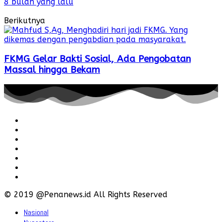
8 bulan yang lalu
Berikutnya
FKMG Gelar Bakti Sosial, Ada Pengobatan
Massal hingga Bekam
Redaksi
Pedoman
Hubungi
Karir
Iklan
Policy
Disclaimer
© 2019 @Penanews.id All Rights Reserved
Nasional