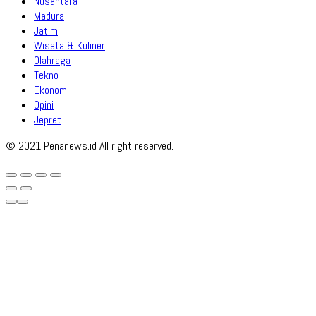
Nusantara
Madura
Jatim
Wisata & Kuliner
Olahraga
Tekno
Ekonomi
Opini
Jepret
© 2021 Penanews.id All right reserved.