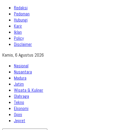
Redaksi
Pedoman
Hubungi
Karir
Iklan
Policy
Disclaimer
Kamis, 6 Agustus 2026
Nasional
Nusantara
Madura
Jatim
Wisata & Kuliner
Olahraga
Tekno
Ekonomi
Opini
Jepret