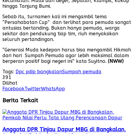
kecamatan. Mulai dari Geger, Sepuluh, Klampis, Kokop
hingga Tanjung Bumi.
Sebab itu, turnamen kali ini mengambil tema
“Persahabatan Cup” dan terlihat para pemuda sangat
antusias bertanding. Bukan hanya pemuda, warga
sekitar dan pendukung tiap tim, riuh menyaksikan
seluruh pertandingan.
“Generasi Muda kedepan harus bisa mengambil Hikmah
dari hari Sumpah Pemuda agar lebih maksimal dalam
berperan positif bagi negeri ini” kata Suyitno.
(NWW)
Tags:
Dpc pdip bangkalan
Sumpah pemuda
391
Dilihat
Facebook
Twitter
WhatsApp
Berita Terkait
Anggota DPR Tinjau Dapur MBG di Bangkalan,