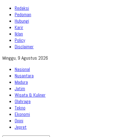
Redaksi
Pedoman
Hubungi
Karir
Iklan
Policy
Disclaimer
Minggu, 9 Agustus 2026
Nasional
Nusantara
Madura
Jatim
Wisata & Kuliner
Olahraga
Tekno
Ekonomi
Opini
Jepret