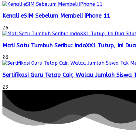
Kenali eSIM Sebelum Membeli iPhone 11
26
Mati Satu Tumbuh Seribu: IndoXX1 Tutup, Ini Dua
26
Sertifikasi Guru Tetap Cair, Walau Jumlah Siswa
23