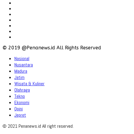
Redaksi
Pedoman
Hubungi
Karir
Iklan
Policy
Disclaimer
© 2019 @Penanews.id All Rights Reserved
Nasional
Nusantara
Madura
Jatim
Wisata & Kuliner
Olahraga
Tekno
Ekonomi
Opini
Jepret
© 2021 Penanews.id All right reserved.